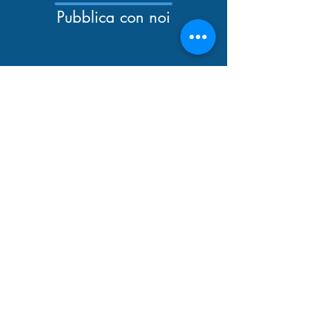
Pubblica con noi
Newsletter
Catalogo
Tutti i diritti riservati
© 2026 EDUP srl -
Via Quattro Novembre,
157 - 00187
Roma
C.F. e P.I.:
04468651007
​REA: CCIAA RM n.769345
Telefono:
0698266300