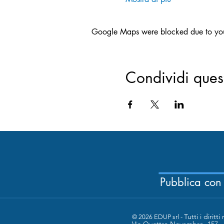
Google Maps were blocked due to your 
Condividi ques
Pubblica con
Tutti i diritti 
© 2026 EDUP srl -