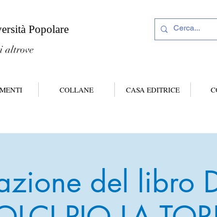
versità Popolare
i altrove
MENTI
COLLANE
CASA EDITRICE
C
tazione del libro
OLCI PIO LA TOR