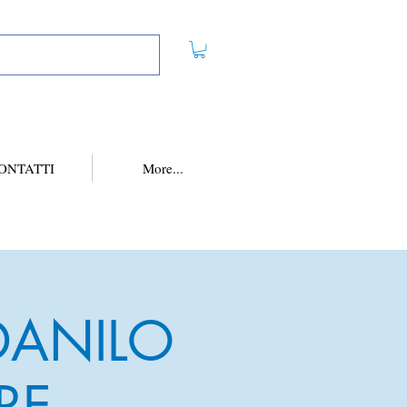
ONTATTI
More...
 DANILO
RE