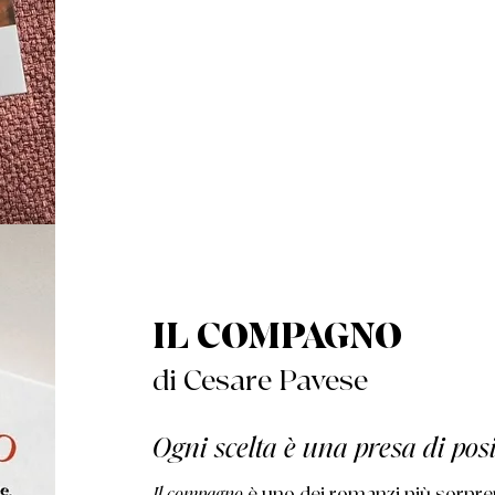
IL COMPAGNO
di Cesare Pavese
Ogni scelta è una presa di pos
Il compagno
è uno dei romanzi più sorpren