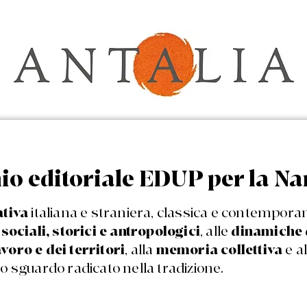
o editoriale EDUP per la Na
tiva
italiana e straniera, classica e contempora
sociali, storici e antropologici
, alle
dinamiche 
voro e dei territori
, alla
memoria collettiva
e a
no sguardo radicato nella tradizione.