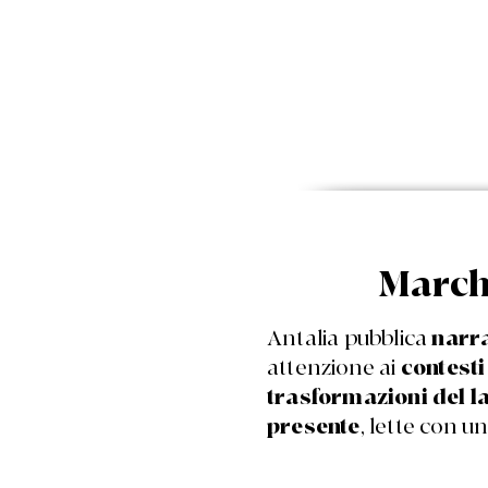
Marchi
Antalia pubblica
narra
attenzione ai
contesti 
trasformazioni del la
presente
, lette con u