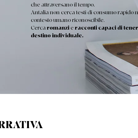
che attraversano il tempo.
Antalia non cerca testi di consumo rapido 
contesto umano riconoscibile.
Cerca
romanzi
e
racconti capaci di tener
destino individuale.
ARRATIVA