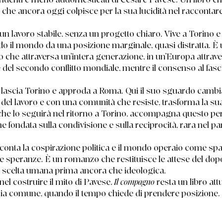
 che ancora oggi colpisce per la sua lucidità nel raccontar
un lavoro stabile, senza un progetto chiaro. Vive a Torino e
o il mondo da una posizione marginale, quasi distratta. È 
che attraversa un’intera generazione, in un’Europa attrave
 del secondo conflitto mondiale, mentre il consenso al fas
lascia Torino e approda a Roma. Qui il suo sguardo cambia:
 del lavoro e con una comunità che resiste, trasforma la su
 che lo seguirà nel ritorno a Torino, accompagna questo pe
 fondata sulla condivisione e sulla reciprocità, rara nel 
conta la cospirazione politica e il mondo operaio come spaz
i e speranze. È un romanzo che restituisce le attese del do
 scelta umana prima ancora che ideologica.
 nel costruire il mito di Pavese,
Il compagno
resta un libro att
oria comune, quando il tempo chiede di prendere posizione.