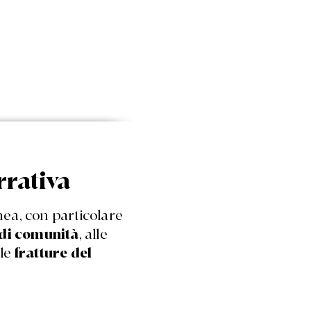
rrativa
nea, con particolare
di comunità
, alle
lle
fratture del