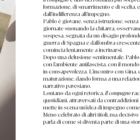
formazione, di smarrimento e di scelta, e
dall’indifferenza all’impegno.
Pablo è giovane, senza istruzione, senza 
giornate suonando la chitarra, osservand
sospesa, segnata da un disagio profondo 
guerra di Spagna e dall’ombra crescente
comincia lentamente a incrinarsi.
Dopo una delusione sentimentale, Pablo 
con l’ambiente antifascista, con il mondo
in consapevolezza. L’incontro con Gina,
maturazione, dando forma a una relazione
narrativo pavesiano.
Lontano da ogni retorica,
Il compagno
rac
quotidiani, attraversati da contraddizion
mette in scena un’idea di impegno come
Meno celebrato di altri titoli, ma decisivo
parla di come si diventa parte di una st