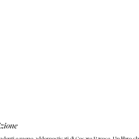
izione
denti e meno addomesticati di Cesare Pavese. Un libro che