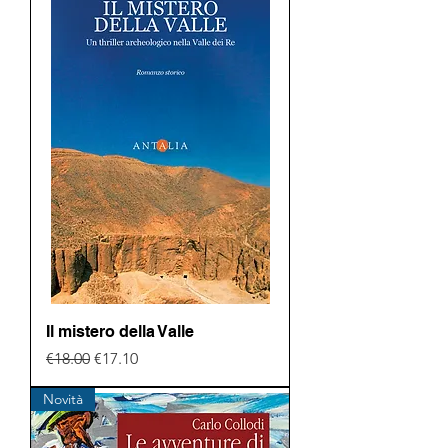
Il mistero della Valle
Regular Price
Sale Price
€18.00
€17.10
Novità