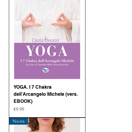
YOGA. I 7 Chakra
dell'Arcangelo Michele (vers.
EBOOK)
Price
€9.99
Novità