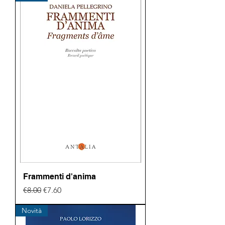
Frammenti d'anima
Regular Price
Sale Price
€8.00
€7.60
Novità