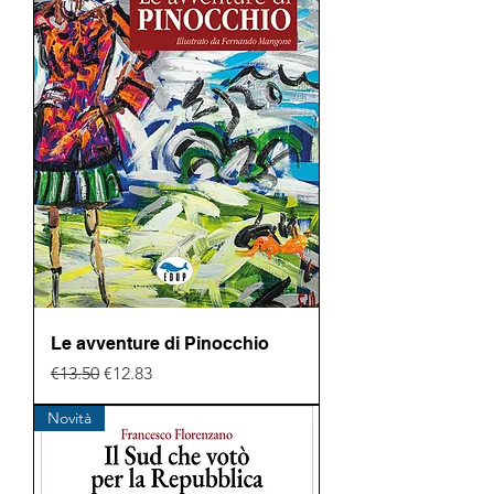
Le avventure di Pinocchio
Regular Price
Sale Price
€13.50
€12.83
Novità