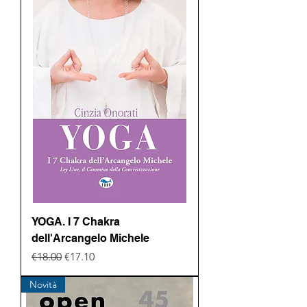
YOGA. I 7 Chakra
dell'Arcangelo Michele
Regular Price
Sale Price
€18.00
€17.10
Novità