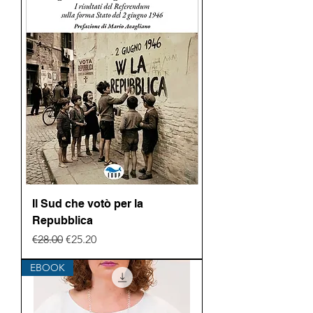
Il Sud che votò per la
Repubblica
Regular Price
Sale Price
€28.00
€25.20
EBOOK