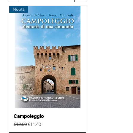
Novità
Campoleggio
Regular Price
Sale Price
€12.00
€11.40