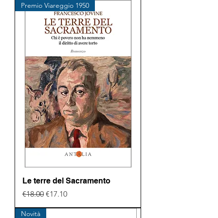
Premio Viareggio 1950
Le terre del Sacramento
Regular Price
Sale Price
€18.00
€17.10
Novità