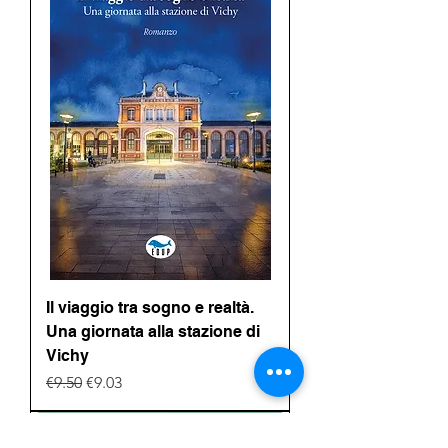
Il viaggio tra sogno e realtà.
Una giornata alla stazione di
Vichy
Regular Price
Sale Price
€9.50
€9.03