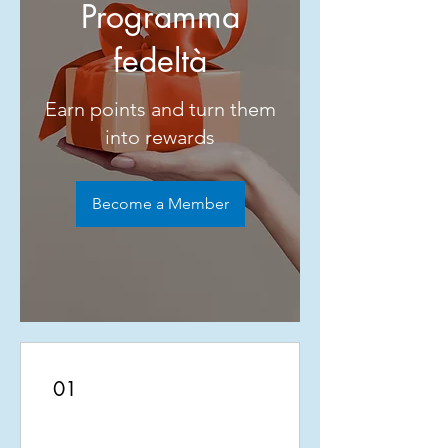
Programma
fedeltà
Earn points and turn them
into rewards
Become a Member
01