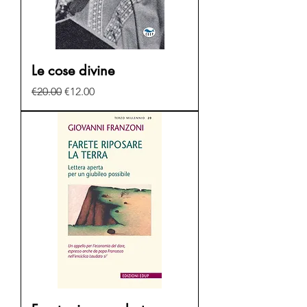
Le cose divine
Regular Price
Sale Price
€20.00
€12.00