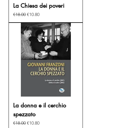
La Chiesa dei poveri
Regular Price
Sale Price
€18.00
€10.80
La donna e il cerchio
spezzato
Regular Price
Sale Price
€18.00
€10.80