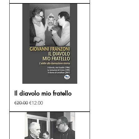
Il diavolo mio fratello
Regular Price
Sale Price
€20.00
€12.00