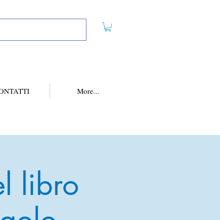
ONTATTI
More...
l libro
aolo