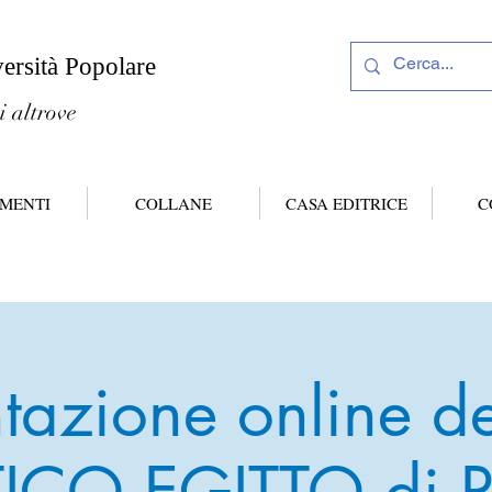
versità Popolare
i altrove
MENTI
COLLANE
CASA EDITRICE
C
tazione online de
ICO EGITTO di P