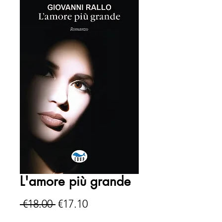
L'amore più grande
Regular
Sale
 €18.00 
€17.10
Price
Price