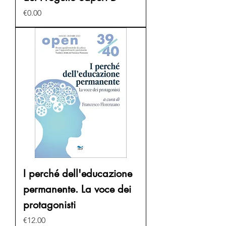
Price
€0.00
I perché dell'educazione
permanente. La voce dei
protagonisti
Price
€12.00