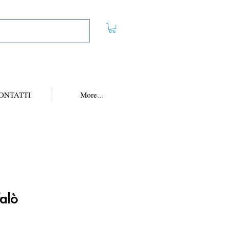
ONTATTI
More...
falò