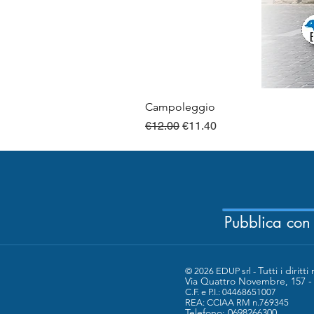
Campoleggio
Regular Price
Sale Price
€12.00
€11.40
Pubblica con
Tutti i diritti 
© 2026 EDUP srl -
Via Quattro Novembre, 157 
C.F. e P.I.: 04468651007
​REA: CCIAA RM n.769345
Telefono: 0698266300