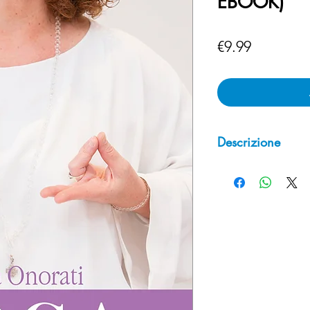
EBOOK)
Price
€9.99
Descrizione
I Sette Chakra dell
di Evoluzione e di
accompagnare l’Inf
un’Energia Micaelic
ma la Spada, simbol
consente di attinger
in noi, è Memoria ch
Infinite sfumature 
manifestarsi attrave
Connessione fra Cie