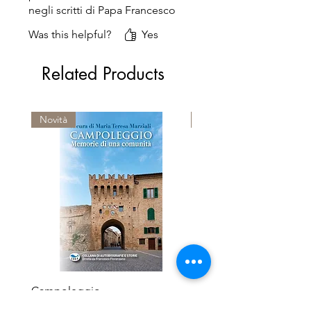
negli scritti di Papa Francesco
Was this helpful?
Yes
Related Products
Novità
Premio Viareggio 1950
Campoleggio
Le terre del Sacramento
Regular Price
Sale Price
Regular Price
€12.00
€11.40
€18.00