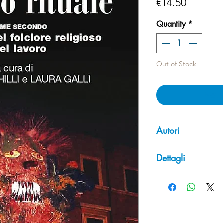
Price
€14.50
Quantity
*
Out of Stock
Noti
Autori
A. Achilli, L. Galli
Dettagli
Pagine: 336
Collana: Studi e
Tematica: Antrop
Codice ISBN: 97