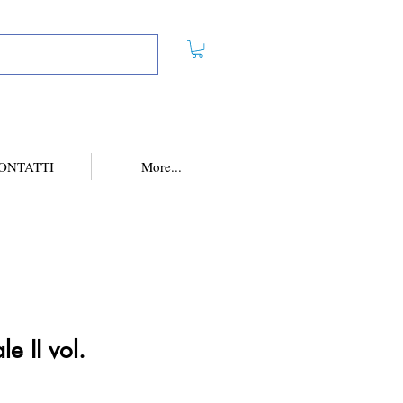
ONTATTI
More...
le II vol.