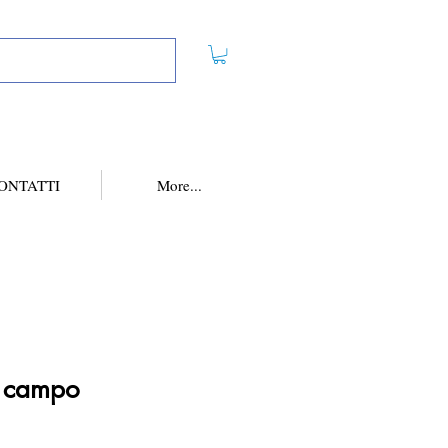
ONTATTI
More...
n campo