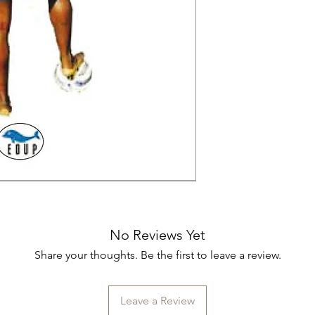
umane, di calciatori
una lotta fatta anch
riusciti ad affermar
per molti decenni, gl
una interdizione raz
tendenza a fare del 
Ma per i calciatori 
sono infatti molti i 
da stadio e del foot 
annullare le vittori
Rivoluzione Nera, v
fuori dallo stadio o
No Reviews Yet
Share your thoughts. Be the first to leave a review.
Leave a Review