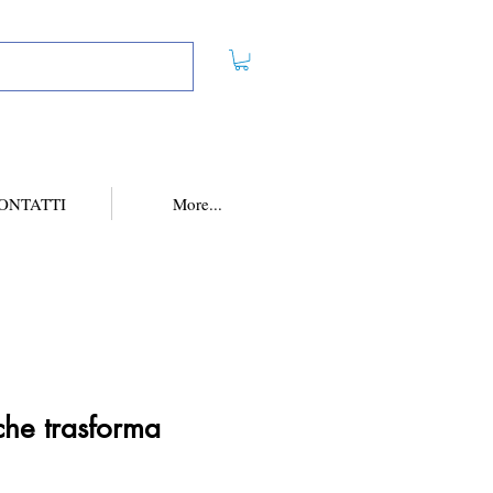
ONTATTI
More...
 che trasforma