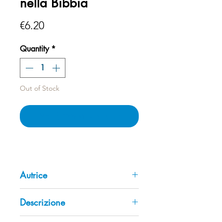
nella Bibbia
Price
€6.20
Quantity
*
Out of Stock
Notify When Available
Autrice
Hélène Reboul
Descrizione
La longevità e il ruolo dell'anziano