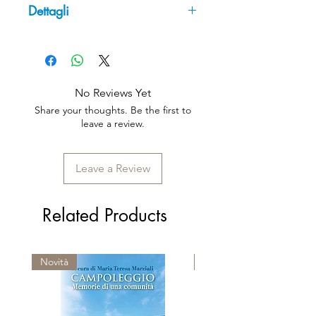
Dettagli
nelle Sacre Scritture
Pagine: 96
Collana: I Prontintasca
Tematica: Terza età
Codice ISBN: 978-88-8626-845-
No Reviews Yet
5
Share your thoughts. Be the first to
leave a review.
Leave a Review
Related Products
Novità
Premio Viareggio 1950