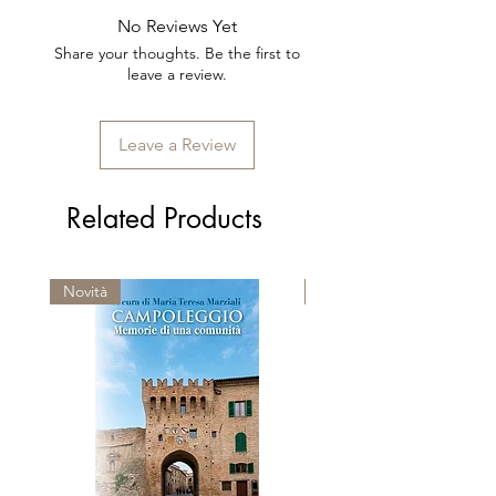
Codice ISBN: 978-88-8421-055-
No Reviews Yet
5
Share your thoughts. Be the first to
leave a review.
Leave a Review
Related Products
Novità
Premio Viareggio 1950