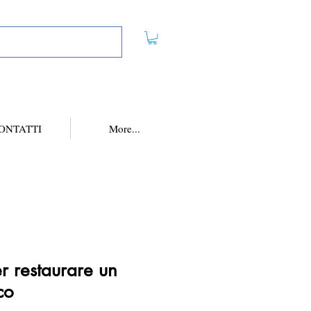
ONTATTI
More...
 restaurare un
co