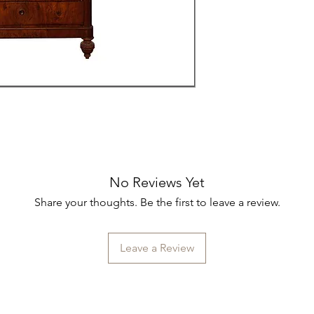
Tematica: Arti pr
del restauro, descri
Codice ISBN: 97
intervento e nel detta
è arricchito da un a
inchiostro di china
descrizione delle va
No Reviews Yet
Share your thoughts. Be the first to leave a review.
Leave a Review