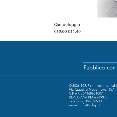
Campoleggio
Regular Price
Sale Price
€12.00
€11.40
Pubblica con
Tutti i diritti 
© 2026 EDUP srl -
Via Quattro Novembre, 157 
C.F. e P.I.: 04468651007
​REA: CCIAA RM n.769345
Telefono: 0698266300
email:
info@edup.it