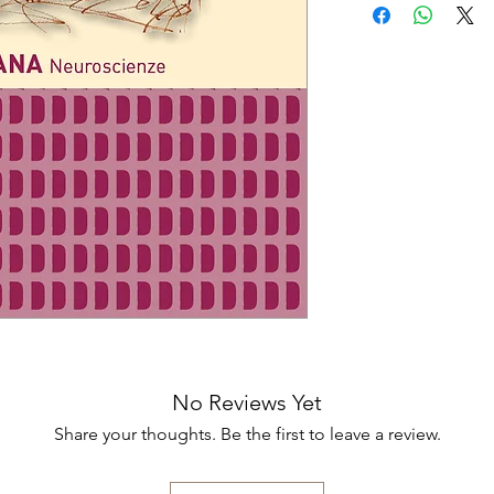
esperienze divertent
trattamento di bamb
Collana: Dalcroz
sul campo con i sap
attraverso la Kinesi
Tematica: Neuro
consapevole, condivi
la Ritmica. Gestisce
Codice ISBN: 97
movimento, della mu
atéliers) di Firenze
obiettivi, della scrit
gioia, profondità di
bambini”.
Carla Hannaford Ph
No Reviews Yet
Share your thoughts. Be the first to leave a review.