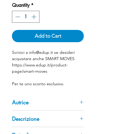
Quantity
*
Add to Cart
Scrivici a info@edup.it se desideri
acquistare anche SMART MOVES
https://www.edup.it/product-
page/smart-moves
Per te uno sconto esclusivo.
Autrice
Carla Hannaford
Descrizione
Biologa ed educatrice con più di