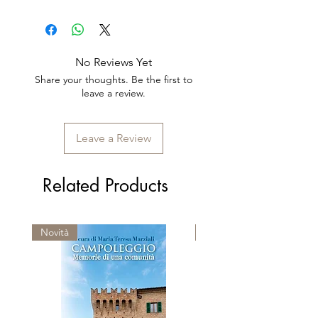
uno dei padri fondatori della
Pagine: 328
antiche tradizioni popolari romane.
cultura romanesca.
Collana: Universale
Tematica: Tradizioni popolari
Codice ISBN: 978-88-8421-343-
No Reviews Yet
3
Share your thoughts. Be the first to
leave a review.
Leave a Review
Related Products
Novità
Premio Viareggio 1950