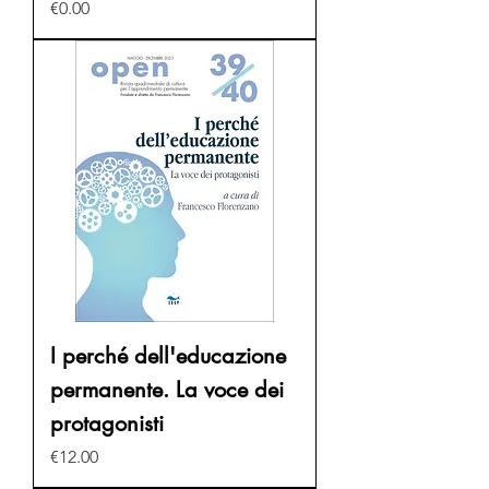
Price
€0.00
I perché dell'educazione
permanente. La voce dei
protagonisti
Price
€12.00