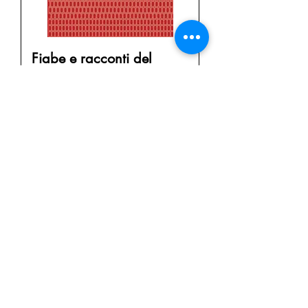
Fiabe e racconti del
Vulture
Price
€15.00