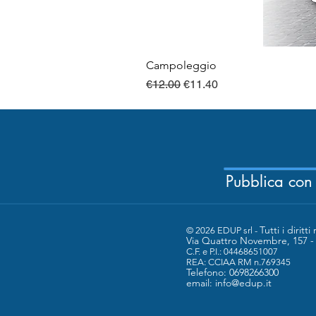
Campoleggio
Regular Price
Sale Price
€12.00
€11.40
Pubblica con
Tutti i diritti 
© 2026 EDUP srl -
Via Quattro Novembre, 157 
C.F. e P.I.: 04468651007
​REA: CCIAA RM n.769345
Telefono: 0698266300
email:
info@edup.it