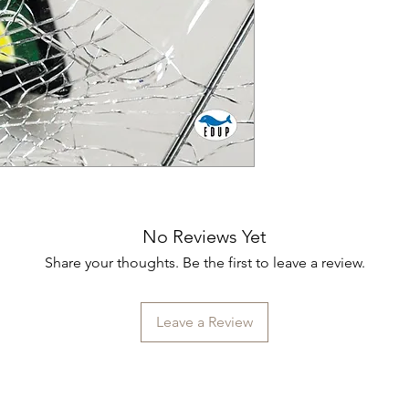
un’esperienza di cr
capacità di riorgani
base della mutevolez
contributi dei relator
prospettive utili ad
introspettivi nel lett
temi prescelti. In un 
si muove spesso in 
concedersi del tempo
momento attuale risp
offrire la possibilità
consapevole con la 
No Reviews Yet
Share your thoughts. Be the first to leave a review.
Leave a Review