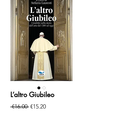
L’altro Giubileo
Regular
Sale
 €16.00 
€15.20
Price
Price