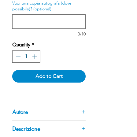
Vuoi una copia autografa (dove
possibile)? (optional)
0/10
Quantity
*
Add to Cart
Autore
Stefania Laurenti (a cura di)
Descrizione
Laureata in Lettere, indirizzo Storia
dell’Arte medievale. Insegna Storia