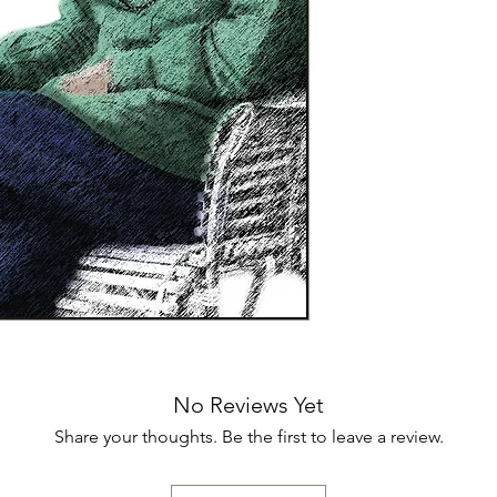
realtà (forse) mai a
del proprio compagn
il lettore a rifletter
passioni e i loro effet
No Reviews Yet
Share your thoughts. Be the first to leave a review.