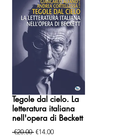
Tegole dal cielo. La
letteratura italiana
nell'opera di Beckett
Regular
Sale
 €20.00 
€14.00