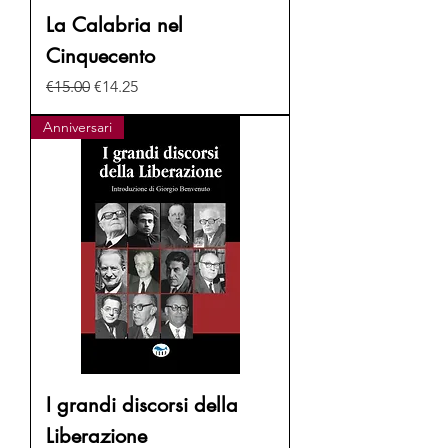
La Calabria nel
Cinquecento
Regular Price
Sale Price
€15.00
€14.25
Anniversari
I grandi discorsi della
Liberazione