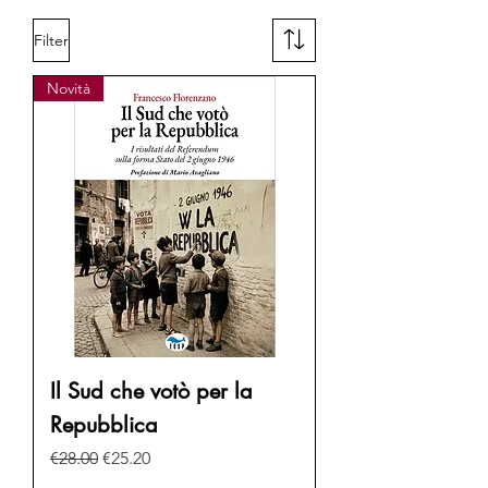
Filter
Novità
Il Sud che votò per la
Repubblica
Regular Price
Sale Price
€28.00
€25.20