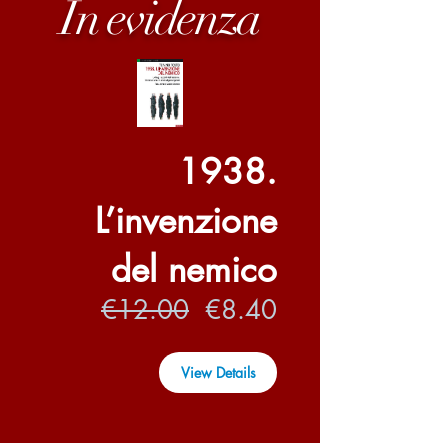
In evidenza
1938.
L’invenzione
del nemico
Regular
Sale
€12.00
€8.40
Price
Price
View Details