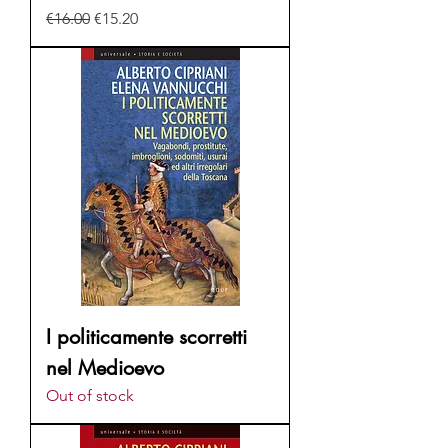
Regular Price
Sale Price
€16.00
€15.20
I politicamente scorretti
nel Medioevo
Out of stock