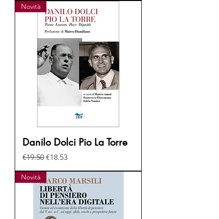
Novità
Danilo Dolci Pio La Torre
Regular Price
Sale Price
€19.50
€18.53
Novità