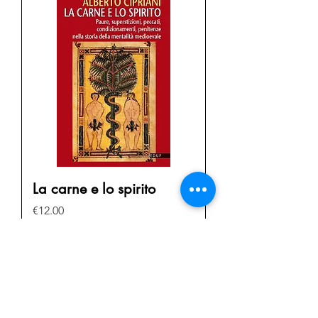
La carne e lo spirito
Price
€12.00