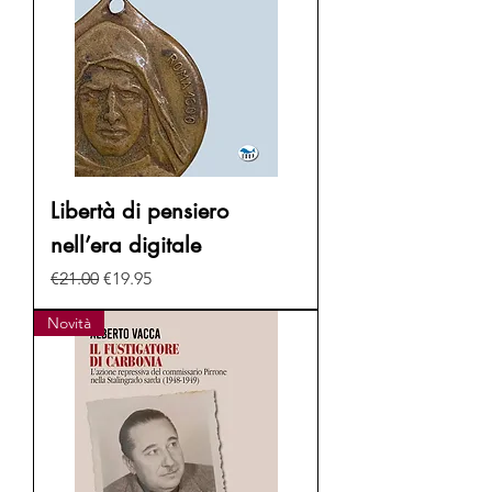
Libertà di pensiero
nell’era digitale
Regular Price
Sale Price
€21.00
€19.95
Novità