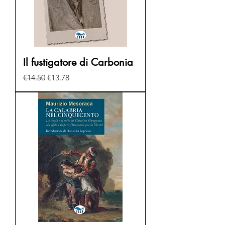
Il fustigatore di Carbonia
Regular Price
Sale Price
€14.50
€13.78