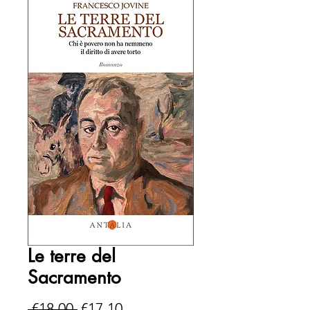
Le terre del
Sacramento
Regular
Sale
 €18.00 
€17.10