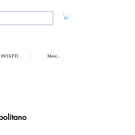
ONTATTI
More...
politano