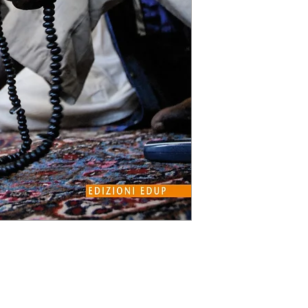
dai paesi dell’Euro
Sahara e dal Medio 
dall’Asia. In contra
xenofoba, ormai uno 
tacitamente radicand
trasformazione urban
metropolitane. Esper
messianica, di ascet
d’inclusione e di conf
vissuti di fede, riv
rappresentazione po
inediti focus di oss
sistemi comunitari, 
sul vertiginoso espa
tradizionalisti ed is
Leggi la Recensione 
http://www.reset.it/
volti-dellitalia-plurale