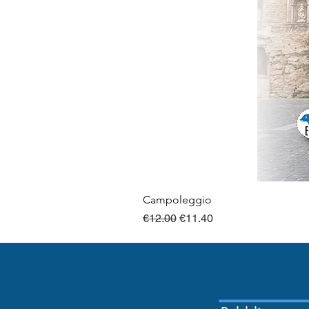
Campoleggio
Regular Price
Sale Price
€12.00
€11.40