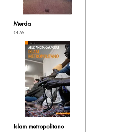
Merda
Price
€4.65
Islam metropolitano