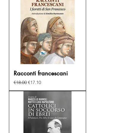
Racconti francescani
Regular Price
Sale Price
€18.00
€17.10