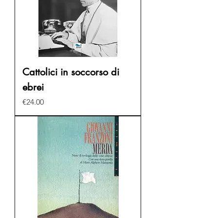
Cattolici in soccorso di
ebrei
Price
€24.00