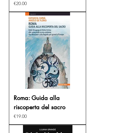
Price
€20.00
Roma: Guida alla
riscoperta del sacro
Price
€19.00