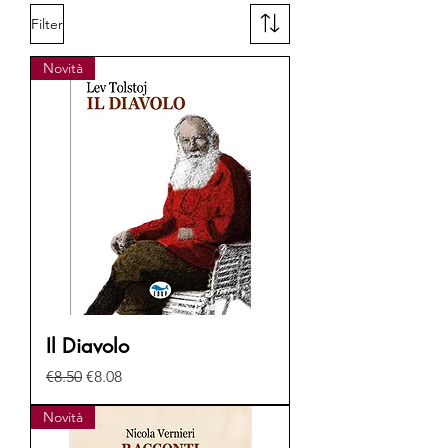
Filter
Novità
Il Diavolo
Regular Price
Sale Price
€8.50
€8.08
Novità